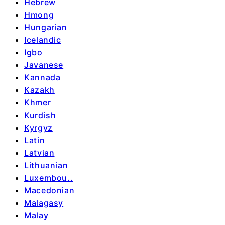
Hebrew
Hmong
Hungarian
Icelandic
Igbo
Javanese
Kannada
Kazakh
Khmer
Kurdish
Kyrgyz
Latin
Latvian
Lithuanian
Luxembou..
Macedonian
Malagasy
Malay