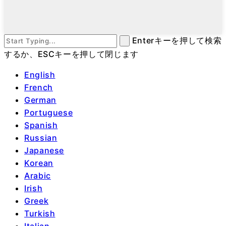
Enterキーを押して検索
するか、ESCキーを押して閉じます
English
French
German
Portuguese
Spanish
Russian
Japanese
Korean
Arabic
Irish
Greek
Turkish
Italian