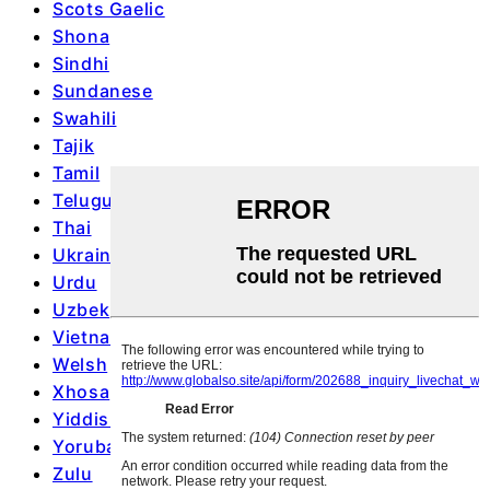
Scots Gaelic
Shona
Sindhi
Sundanese
Swahili
Tajik
Tamil
Telugu
Thai
Ukrainian
Urdu
Uzbek
Vietnamese
Welsh
Xhosa
Yiddish
Yoruba
Zulu