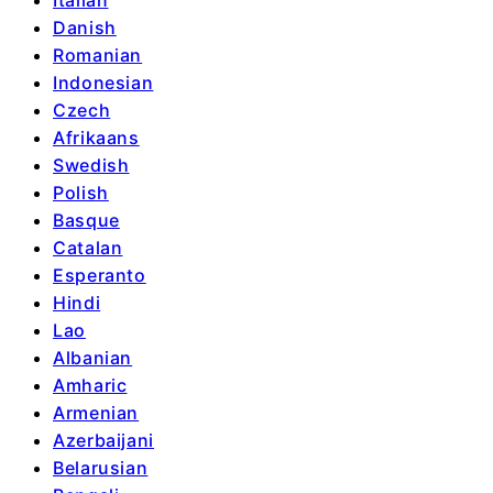
Danish
Romanian
Indonesian
Czech
Afrikaans
Swedish
Polish
Basque
Catalan
Esperanto
Hindi
Lao
Albanian
Amharic
Armenian
Azerbaijani
Belarusian