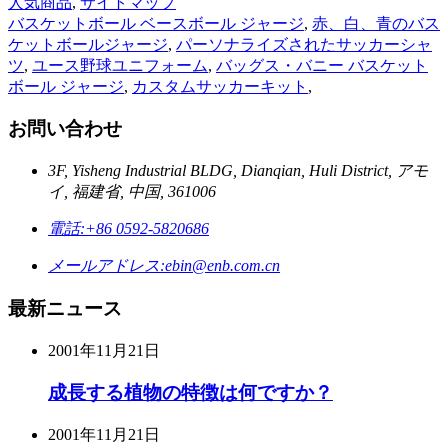
人気商品
,
サイトマップ
バスケットボール ベースボール ジャージ
,
赤、白、青のバス
ケットボールジャージ
,
パーソナライズされたサッカーシャ
ツ
,
ユース野球ユニフォーム
,
バッグス・バニー バスケット
ボール ジャージ
,
カスタムサッカーキット
,
お問い合わせ
3F, Yisheng Industrial BLDG, Dianqian, Huli District, アモ
イ, 福建省, 中国, 361006
電話:
+86 0592-5820686
メールアドレス:
ebin@enb.com.cn
最新ニュース
2001年11月21日
成長する植物の特徴は何ですか？
2001年11月21日