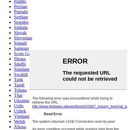
Pashto
Persian
Punjabi
Serbian
Sesotho
Sinhala
Slovak
Slovenian
Somali
Samoan
Scots Gaelic
Shona
Sindhi
Sundanese
Swahili
Tajik
Tamil
Telugu
Thai
Ukrainian
Urdu
Uzbek
Vietnamese
Welsh
Xhosa